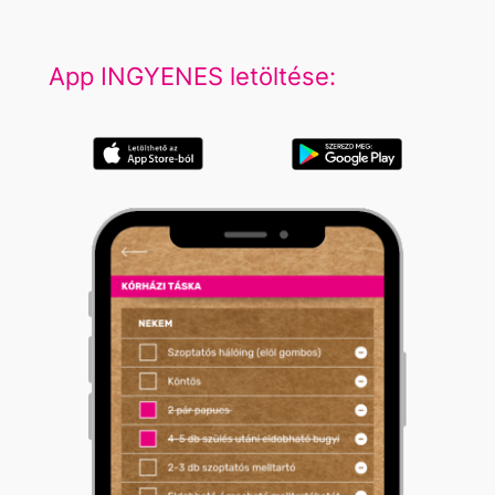
App INGYENES letöltése: