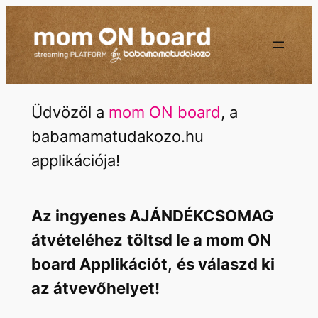
Ugrás
a
tartalomhoz
Üdvözöl a
mom ON board
, a
babamamatudakozo.hu
applikációja!
Az ingyenes AJÁNDÉKCSOMAG
átvételéhez
töltsd le a mom ON
board Applikációt,
és válaszd ki
az átvevőhelyet!