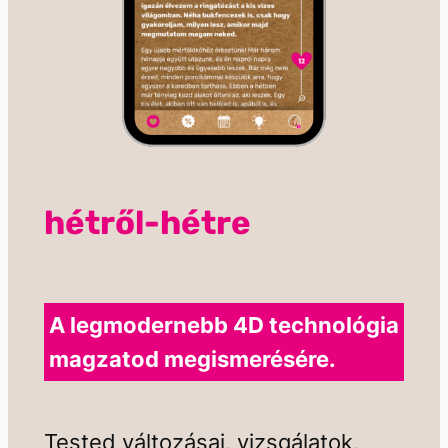
hétről-hétre
A legmodernebb 4D technológia
magzatod megismerésére.
Tested változásai, vizsgálatok,